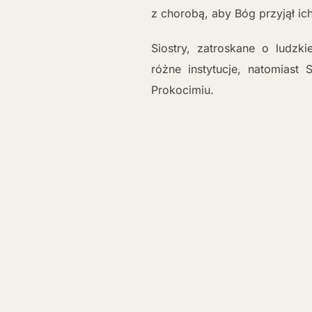
z chorobą, aby Bóg przyjął ic
Siostry, zatroskane o ludzk
różne instytucje, natomiast Si
Prokocimiu.