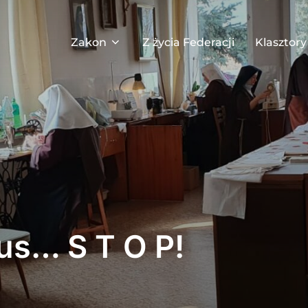
Zakon
Z życia Federacji
Klasztory
us… S T O P!