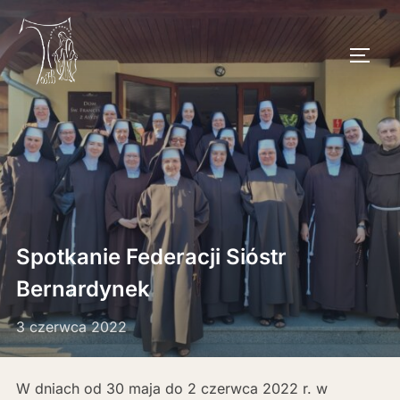
Skip
to
TOGG
content
Spotkanie Federacji Sióstr
Bernardynek
3 czerwca 2022
W dniach od 30 maja do 2 czerwca 2022 r. w