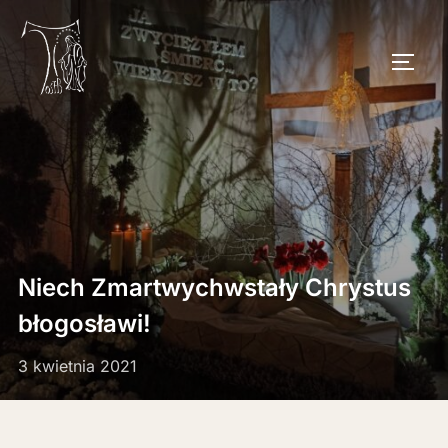
Skip
to
TOGG
content
Niech Zmartwychwstały Chrystus
błogosławi!
3 kwietnia 2021