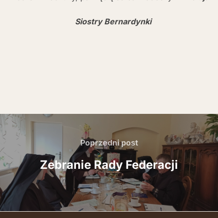
Siostry Bernardynki
Nawigacja
wpisu
Poprzedni
Poprzedni post
post
Zebranie Rady Federacji