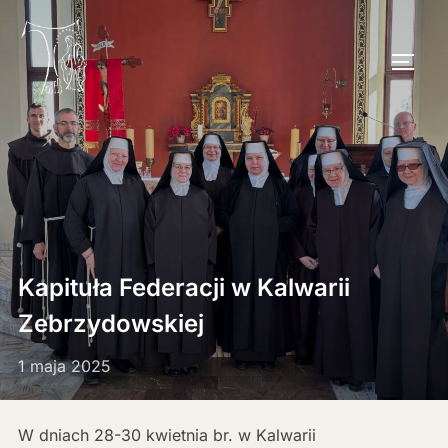
Skip
to
TOGG
content
Kapituła Federacji w Kalwarii
Zebrzydowskiej
1 maja 2025
W dniach 28-30 kwietnia br. w Kalwarii