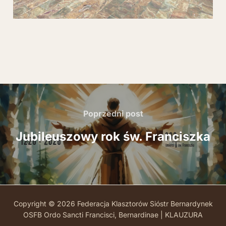
Nawigacja
wpisu
Poprzedni
Poprzedni post
post
Jubileuszowy rok św. Franciszka
Copyright © 2026 Federacja Klasztorów Sióstr Bernardynek
OSFB Ordo Sancti Francisci, Bernardinae |
KLAUZURA