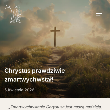
Skip
to
TOGG
content
Chrystus prawdziwie
zmartwychwstał!
5 kwietnia 2026
„Zmartwychwstanie Chrystusa jest naszą nadzieją,