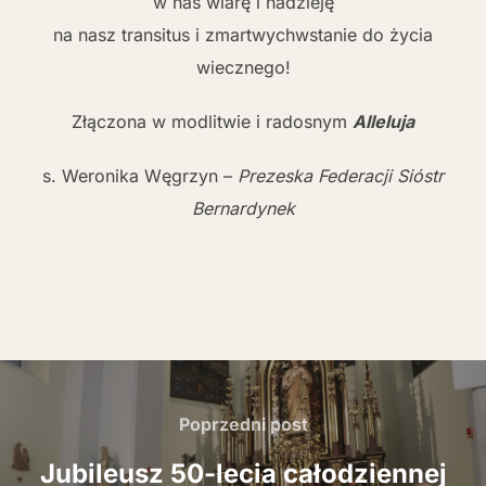
w nas wiarę i nadzieję
na nasz transitus i zmartwychwstanie do życia
wiecznego!
Złączona w modlitwie i radosnym
Alleluja
s. Weronika Węgrzyn –
Prezeska Federacji Sióstr
Bernardynek
Nawigacja
wpisu
Poprzedni
Poprzedni post
post
Jubileusz 50-lecia całodziennej